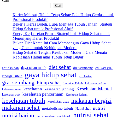
Cari
pos
Cari
Karier Melesat, Tubuh Tetap Sehat: Pola Hidup Cerdas untuk
Profesional Produktif
Bekerja Keras Boleh, Lupa Menjaga Tubuh Jangan: Strategi
Hidup Sehat untuk Profesional Aktif
Energi Kerja Tetap Prima: Strategi Pola Hidup Sehat untuk
Menunjang Karier Produktif
Bukan Diet Ketat, Ini Cara Membangun Gaya Hidup Sehat
yang Cocok untuk Kehidupan Modern
Hidup Sehat di Tengah Kesibukan Modern: Cara Menata
Kebiasaan Harian agar Tubuh Tetap Bugar
diet sehat
daya tahan tubuh
edukasi gizi
antioksidan
diet seimbang
gaya hidup sehat
Energi Tubuh
gizi harian
gizi seimbang
hidup sehat
Imunitas Tubuh
kebiasaan makan
Kesehatan Mental
kesehatan
kesehatan jantung
kebiasaan sehat
kesehatan pencernaan
kesehatan otak
Kesehatan Rohani
kesehatan tubuh
makanan bergizi
kesehatan usus
makanan sehat
nutrisi
metabolisme tubuh
NutriSehat
nutrisi sehat
nutrisi harian
nutrisi modern
nutrisi otak