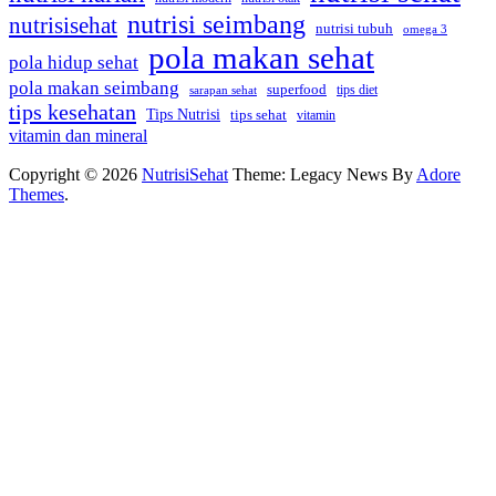
nutrisi seimbang
nutrisisehat
nutrisi tubuh
omega 3
pola makan sehat
pola hidup sehat
pola makan seimbang
superfood
sarapan sehat
tips diet
tips kesehatan
Tips Nutrisi
tips sehat
vitamin
vitamin dan mineral
Copyright © 2026
NutrisiSehat
Theme: Legacy News By
Adore
Themes
.