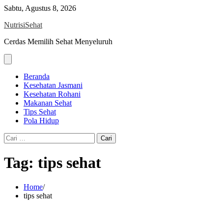
Skip
Sabtu, Agustus 8, 2026
to
NutrisiSehat
content
Cerdas Memilih Sehat Menyeluruh
Beranda
Kesehatan Jasmani
Kesehatan Rohani
Makanan Sehat
Tips Sehat
Pola Hidup
Cari
untuk:
Tag:
tips sehat
Home
tips sehat