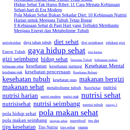
Hidup Sehat Tak Harus Ribet: 11 Cara Menata Kebiasaan
Sehari-hari di Era Modern
Pola Makan Sehat Bukan Sekadar Diet: 10 Kebiasaan Nutrisi
Harian untuk Menjaga Tubuh Tetap Bugar
9 Kebiasaan Sehat di Pagi Hari yang Terbukti Membantu
Menjaga Energi dan Metabolisme Tubuh
diet sehat
daya tahan tubuh
edukasi gizi
antioksidan
diet seimbang
gaya hidup sehat
Energi Tubuh
gizi harian
gizi seimbang
hidup sehat
Imunitas Tubuh
kebiasaan makan
Kesehatan Mental
kesehatan
kesehatan jantung
kebiasaan sehat
kesehatan pencernaan
kesehatan otak
Kesehatan Rohani
kesehatan tubuh
makanan bergizi
kesehatan usus
makanan sehat
nutrisi
metabolisme tubuh
NutriSehat
nutrisi sehat
nutrisi harian
nutrisi modern
nutrisi otak
nutrisi seimbang
nutrisisehat
nutrisi tubuh
omega 3
pola makan sehat
pola hidup sehat
pola makan seimbang
superfood
sarapan sehat
tips diet
tips kesehatan
Tips Nutrisi
tips sehat
vitamin