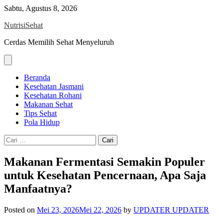
Skip
Sabtu, Agustus 8, 2026
to
NutrisiSehat
content
Cerdas Memilih Sehat Menyeluruh
Beranda
Kesehatan Jasmani
Kesehatan Rohani
Makanan Sehat
Tips Sehat
Pola Hidup
Cari
untuk:
Makanan Fermentasi Semakin Populer
untuk Kesehatan Pencernaan, Apa Saja
Manfaatnya?
Posted on
Mei 23, 2026
Mei 22, 2026
by
UPDATER UPDATER