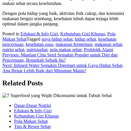
makan sehat secara keseluruhan.
Dengan pola hidup yang baik, aktivitas fisik cukup, dan konsumsi
makanan bergizi seimbang, kesehatan tubuh dapat terjaga lebih
optimal dalam jangka panjang.
Posted in
Edukasi & Info Gizi
,
Kebutuhan Gizi Khusus
,
Pola
Makan Sehat
Tagged
gaya hidup sehat
,
hidup sehat
,
kesehatan
pencernaan
,
kesehatan usus
,
makanan fermentasi
,
makanan sehat
,
nutrisi sehat
,
nutrisisehat
,
pola makan sehat
,
Probiotik Alami
Navigasi
Previous:
Manfaat Chia Seed Semakin Populer untuk Diet dan
Pencernaan, Benarkah Sebaik Itu?
pos
Next:
Infused Water Semakin Digemari untuk Gaya Hidup Sehat,
Apa Benar Lebih Baik dari Minuman Manis?
Related Posts
Dasar-Dasar Nutrisi
Edukasi & Info Gizi
Kebutuhan Gizi Khusus
Pola Makan Sehat
Tips & Resep Sehat