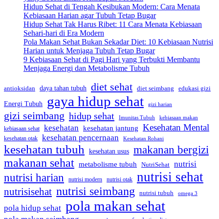
Hidup Sehat di Tengah Kesibukan Modern: Cara Menata
Kebiasaan Harian agar Tubuh Tetap Bugar
Hidup Sehat Tak Harus Ribet: 11 Cara Menata Kebiasaan
Sehari-hari di Era Modern
Pola Makan Sehat Bukan Sekadar Diet: 10 Kebiasaan Nutrisi
Harian untuk Menjaga Tubuh Tetap Bugar
9 Kebiasaan Sehat di Pagi Hari yang Terbukti Membantu
Menjaga Energi dan Metabolisme Tubuh
diet sehat
daya tahan tubuh
edukasi gizi
antioksidan
diet seimbang
gaya hidup sehat
Energi Tubuh
gizi harian
gizi seimbang
hidup sehat
Imunitas Tubuh
kebiasaan makan
Kesehatan Mental
kesehatan
kesehatan jantung
kebiasaan sehat
kesehatan pencernaan
kesehatan otak
Kesehatan Rohani
kesehatan tubuh
makanan bergizi
kesehatan usus
makanan sehat
nutrisi
metabolisme tubuh
NutriSehat
nutrisi sehat
nutrisi harian
nutrisi modern
nutrisi otak
nutrisi seimbang
nutrisisehat
nutrisi tubuh
omega 3
pola makan sehat
pola hidup sehat