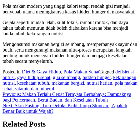
Pola makan modern yang tinggi kalori tetapi rendah gizi menjadi
penyebab utama meningkatnya kasus hidden hunger di masyarakat.
Gejala seperti mudah lelah, sulit fokus, rambut rontok, dan daya
tahan tubuh menurun tidak boleh diabaikan karena bisa menjadi
tanda tubuh kekurangan nutrisi.
Mengonsumsi makanan bergizi seimbang, memperbanyak sayur dan
buah, serta mengurangi makanan ultra-proses merupakan langkah
penting untuk mencegah hidden hunger dan menjaga kesehatan
tubuh secara menyeluruh.
Posted in
Diet & Gaya Hidup
,
Pola Makan Sehat
Tagged
defisiensi
nutrisi
,
gaya hidup sehat
,
gizi seimbang
,
hidden hunger
,
kekurangan
nutrisi
,
kesehatan tubuh
,
makanan bergizi
,
nutrisi harian
,
pola makan
sehat
,
vitamin dan mineral
Navigasi
Previous:
Makan Terlalu Cepat Ternyata Berbahaya: Dampaknya
bagi Pencernaan, Berat Badan, dan Kesehatan Tubuh
pos
Next:
Skin Fasting: Tren Detoks Kulit Tanpa Skincare, Apakah
Benar Baik untuk Wajah?
Related Posts