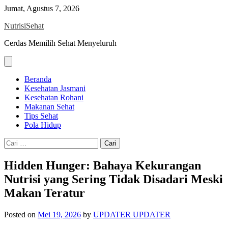
Skip
Jumat, Agustus 7, 2026
to
NutrisiSehat
content
Cerdas Memilih Sehat Menyeluruh
Beranda
Kesehatan Jasmani
Kesehatan Rohani
Makanan Sehat
Tips Sehat
Pola Hidup
Cari
untuk:
Hidden Hunger: Bahaya Kekurangan
Nutrisi yang Sering Tidak Disadari Meski
Makan Teratur
Posted on
Mei 19, 2026
by
UPDATER UPDATER