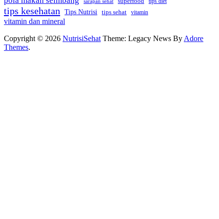
pola makan seimbang
superfood
sarapan sehat
tips diet
tips kesehatan
Tips Nutrisi
tips sehat
vitamin
vitamin dan mineral
Copyright © 2026
NutrisiSehat
Theme: Legacy News By
Adore
Themes
.